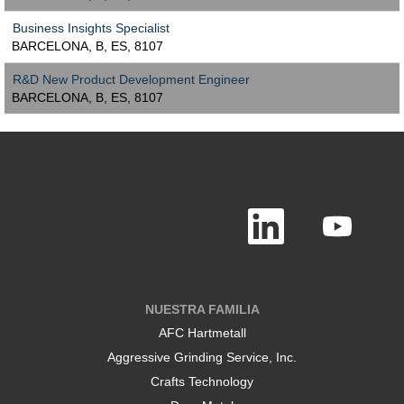
Business Insights Specialist
BARCELONA, B, ES, 8107
R&D New Product Development Engineer
BARCELONA, B, ES, 8107
S
S
e
e
a
a
b
b
r
r
e
e
e
e
n
n
NUESTRA FAMILIA
u
u
n
n
AFC Hartmetall
a
a
n
n
Aggressive Grinding Service, Inc.
u
u
e
e
Crafts Technology
v
v
a
a