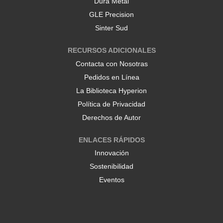
Dura Metal
p
p
e
e
GLE Precision
s
s
t
t
Sinter Sud
a
a
ñ
ñ
a
a
RECURSOS ADICIONALES
.
.
Contacta con Nosotras
Pedidos en Línea
La Biblioteca Hyperion
Política de Privacidad
Derechos de Autor
ENLACES RÁPIDOS
Innovación
Sostenibilidad
Eventos